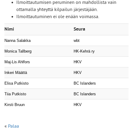
Ilmoittautumisen peruminen on mahdollista vain
ottamalla yhteyttä kilpailun järjestäjään.
Ilmoittautuminen ei ole enään voimassa.
Nimi
Seura
Nanna Salakka
wbt
Monica Tallberg
HK-Kehrä ry
Maj-Lis Ahlfors
HKV
Inkeri Määttä
HKV
Elisa Putkisto
BC Islanders
Tiia Putkisto
BC Islanders
Kirsti Bruun
HKV
«
Palaa