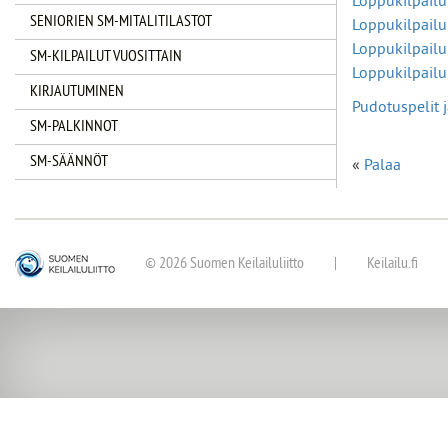
Loppukilpailu
SENIORIEN SM-MITALITILASTOT
Loppukilpailu
Loppukilpail
SM-KILPAILUT VUOSITTAIN
Loppukilpailu
KIRJAUTUMINEN
Pudotuspelit j
SM-PALKINNOT
SM-SÄÄNNÖT
«
Palaa
© 2026 Suomen Keilailuliitto
|
Keilailu.fi