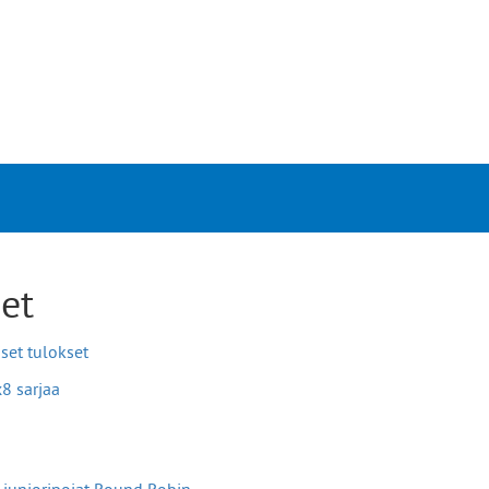
et
set tulokset
x8 sarjaa
u