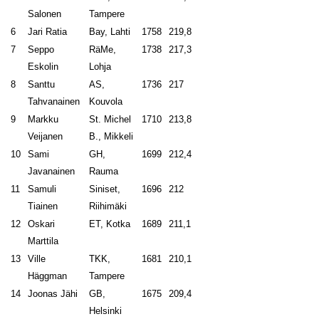
Salonen
Tampere
6
Jari Ratia
Bay, Lahti
1758
219,8
7
Seppo
RäMe,
1738
217,3
Eskolin
Lohja
8
Santtu
AS,
1736
217
Tahvanainen
Kouvola
9
Markku
St. Michel
1710
213,8
Veijanen
B., Mikkeli
10
Sami
GH,
1699
212,4
Javanainen
Rauma
11
Samuli
Siniset,
1696
212
Tiainen
Riihimäki
12
Oskari
ET, Kotka
1689
211,1
Marttila
13
Ville
TKK,
1681
210,1
Häggman
Tampere
14
Joonas Jähi
GB,
1675
209,4
Helsinki