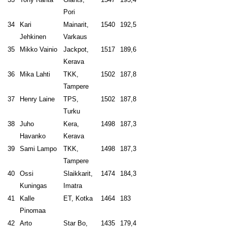
Pori
34
Kari
Mainarit,
1540
192,5
Jehkinen
Varkaus
35
Mikko Vainio
Jackpot,
1517
189,6
Kerava
36
Mika Lahti
TKK,
1502
187,8
Tampere
37
Henry Laine
TPS,
1502
187,8
Turku
38
Juho
Kera,
1498
187,3
Havanko
Kerava
39
Sami Lampo
TKK,
1498
187,3
Tampere
40
Ossi
Slaikkarit,
1474
184,3
Kuningas
Imatra
41
Kalle
ET, Kotka
1464
183
Pinomaa
42
Arto
Star Bo,
1435
179,4