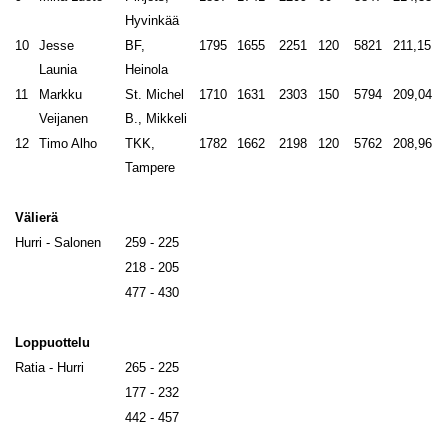
Hyvinkää
10
Jesse
BF,
1795
1655
2251
120
5821
211,15
Launia
Heinola
11
Markku
St. Michel
1710
1631
2303
150
5794
209,04
Veijanen
B., Mikkeli
12
Timo Alho
TKK,
1782
1662
2198
120
5762
208,96
Tampere
Välierä
Hurri - Salonen
259 - 225
218 - 205
477 - 430
Loppuottelu
Ratia - Hurri
265 - 225
177 - 232
442 - 457