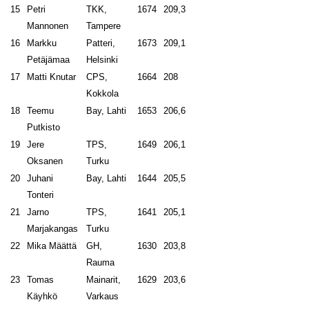
15
Petri
TKK,
1674
209,3
Mannonen
Tampere
16
Markku
Patteri,
1673
209,1
Petäjämaa
Helsinki
17
Matti Knutar
CPS,
1664
208
Kokkola
18
Teemu
Bay, Lahti
1653
206,6
Putkisto
19
Jere
TPS,
1649
206,1
Oksanen
Turku
20
Juhani
Bay, Lahti
1644
205,5
Tonteri
21
Jarno
TPS,
1641
205,1
Marjakangas
Turku
22
Mika Määttä
GH,
1630
203,8
Rauma
23
Tomas
Mainarit,
1629
203,6
Käyhkö
Varkaus