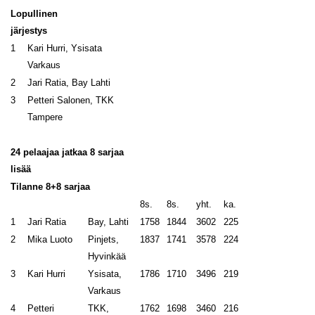
Lopullinen
järjestys
1
Kari Hurri, Ysisata
Varkaus
2
Jari Ratia, Bay Lahti
3
Petteri Salonen, TKK
Tampere
24 pelaajaa jatkaa 8 sarjaa
lisää
Tilanne 8+8 sarjaa
8s.
8s.
yht.
ka.
1
Jari Ratia
Bay, Lahti
1758
1844
3602
225
2
Mika Luoto
Pinjets,
1837
1741
3578
224
Hyvinkää
3
Kari Hurri
Ysisata,
1786
1710
3496
219
Varkaus
4
Petteri
TKK,
1762
1698
3460
216