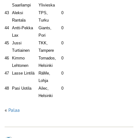
Saarilampi
Ylivieska
43
Aleksi
TPS,
0
Rantala
Turku
44
Antti-Pekka
Giants,
0
Lax
Pori
45
Jussi
TKK,
0
Turtiainen
Tampere
46
Kimmo
Tornados,
0
Lehtonen
Helsinki
47
Lasse Lintilä
RäMe,
0
Lohja
48
Pasi Uotila
Ailec,
0
Helsinki
«
Palaa