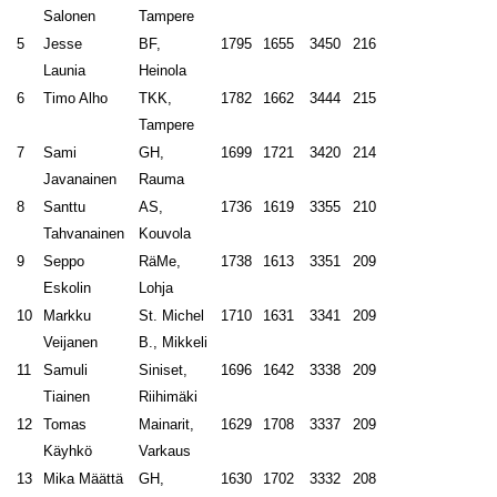
Salonen
Tampere
5
Jesse
BF,
1795
1655
3450
216
Launia
Heinola
6
Timo Alho
TKK,
1782
1662
3444
215
Tampere
7
Sami
GH,
1699
1721
3420
214
Javanainen
Rauma
8
Santtu
AS,
1736
1619
3355
210
Tahvanainen
Kouvola
9
Seppo
RäMe,
1738
1613
3351
209
Eskolin
Lohja
10
Markku
St. Michel
1710
1631
3341
209
Veijanen
B., Mikkeli
11
Samuli
Siniset,
1696
1642
3338
209
Tiainen
Riihimäki
12
Tomas
Mainarit,
1629
1708
3337
209
Käyhkö
Varkaus
13
Mika Määttä
GH,
1630
1702
3332
208