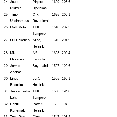
24
Juuso
Pinjets,
1629
203,6
Rikkola
Hyvinkää
25
Timo
O-K,
1625
203,1
Uusinarkaus
Rovaniemi
26
Matti Virta
TKK,
1618
202,3
Tampere
27
Olli Pakonen
Ailec,
1615
201,9
Helsinki
28
Mika
AS,
1603
200,4
Oksanen
Kouvola
29
Jarmo
Bay, Lahti
1597
199,6
Ahokas
30
Linus
Jyrä,
1585
198,1
Boström
Helsinki
31
Jukka-Pekka
TKK,
1558
194,8
Lahti
Tampere
32
Pentti
Patteri,
1552
194
Kortemäki
Helsinki
33
Tony Ranta
Giants,
1547
193,4