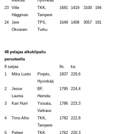
Rikkola
Hyvinkää
23
Ville
TKK,
1681
1419
3100
194
Häggman
Tampere
24
Jere
TPS,
1649
1408
3057
191
Oksanen
Turku
48 pelajaa alkukilpailu
perusteella
8 sarjaa
8s.
ka.
1
Mika Luoto
Pinjets,
1837
229,6
Hyvinkää
2
Jesse
BF,
1795
224,4
Launia
Heinola
3
Kari Hurri
Ysisata,
1786
223,3
Varkaus
4
Timo Alho
TKK,
1782
222,8
Tampere
5
Petteri
TKK,
1762
220,3