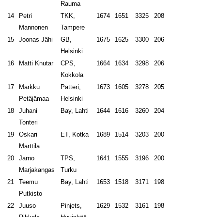
Rauma
14
Petri
TKK,
1674
1651
3325
208
Mannonen
Tampere
15
Joonas Jähi
GB,
1675
1625
3300
206
Helsinki
16
Matti Knutar
CPS,
1664
1634
3298
206
Kokkola
17
Markku
Patteri,
1673
1605
3278
205
Petäjämaa
Helsinki
18
Juhani
Bay, Lahti
1644
1616
3260
204
Tonteri
19
Oskari
ET, Kotka
1689
1514
3203
200
Marttila
20
Jarno
TPS,
1641
1555
3196
200
Marjakangas
Turku
21
Teemu
Bay, Lahti
1653
1518
3171
198
Putkisto
22
Juuso
Pinjets,
1629
1532
3161
198