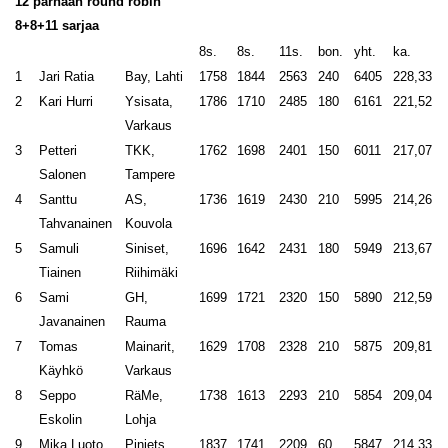
12 parhaan round robin
8+8+11 sarjaa
8s.
8s.
11s.
bon.
yht.
ka.
1
Jari Ratia
Bay, Lahti
1758
1844
2563
240
6405
228,33
2
Kari Hurri
Ysisata,
1786
1710
2485
180
6161
221,52
Varkaus
3
Petteri
TKK,
1762
1698
2401
150
6011
217,07
Salonen
Tampere
4
Santtu
AS,
1736
1619
2430
210
5995
214,26
Tahvanainen
Kouvola
5
Samuli
Siniset,
1696
1642
2431
180
5949
213,67
Tiainen
Riihimäki
6
Sami
GH,
1699
1721
2320
150
5890
212,59
Javanainen
Rauma
7
Tomas
Mainarit,
1629
1708
2328
210
5875
209,81
Käyhkö
Varkaus
8
Seppo
RäMe,
1738
1613
2293
210
5854
209,04
Eskolin
Lohja
9
Mika Luoto
Pinjets,
1837
1741
2209
60
5847
214,33