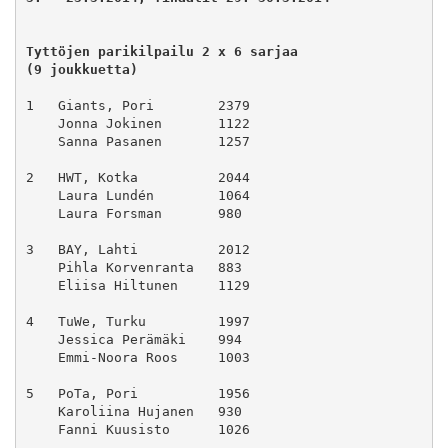
Tyttöjen parikilpailu 2 x 6 sarjaa
(9 joukkuetta)
1   Giants, Pori        2379
    Jonna Jokinen       1122
    Sanna Pasanen       1257
2   HWT, Kotka          2044
    Laura Lundén        1064
    Laura Forsman       980
3   BAY, Lahti          2012
    Pihla Korvenranta   883
    Eliisa Hiltunen     1129
4   TuWe, Turku         1997
    Jessica Perämäki    994
    Emmi-Noora Roos     1003
5   PoTa, Pori          1956
    Karoliina Hujanen   930
    Fanni Kuusisto      1026