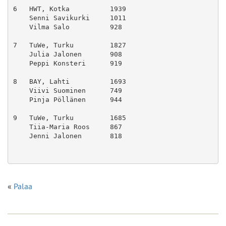
6   HWT, Kotka          1939
    Senni Savikurki     1011
    Vilma Salo          928
7   TuWe, Turku         1827
    Julia Jalonen       908
    Peppi Konsteri      919
8   BAY, Lahti          1693
    Viivi Suominen      749
    Pinja Pöllänen      944
9   TuWe, Turku         1685
    Tiia-Maria Roos     867
    Jenni Jalonen       818
«
Palaa